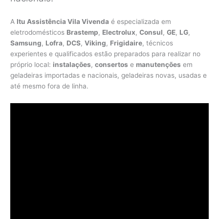
A
Itu Assistência Vila Vivenda
é especializada em
eletrodomésticos
Brastemp
,
Electrolux
,
Consul
,
GE
,
LG
,
Samsung
,
Lofra
,
DCS
,
Viking
,
Frigidaire
, técnicos
experientes e qualificados estão preparados para realizar no
próprio local:
instalações
,
consertos
e
manutenções
em
geladeiras importadas e nacionais, geladeiras novas, usadas e
até mesmo fora de linha.