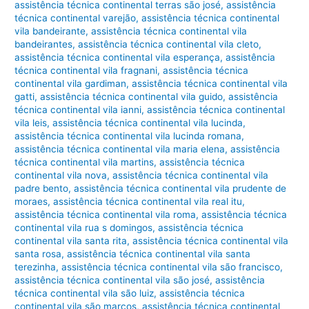
assistência técnica continental terras são josé
,
assistência
técnica continental varejão
,
assistência técnica continental
vila bandeirante
,
assistência técnica continental vila
bandeirantes
,
assistência técnica continental vila cleto
,
assistência técnica continental vila esperança
,
assistência
técnica continental vila fragnani
,
assistência técnica
continental vila gardiman
,
assistência técnica continental vila
gatti
,
assistência técnica continental vila guido
,
assistência
técnica continental vila ianni
,
assistência técnica continental
vila leis
,
assistência técnica continental vila lucinda
,
assistência técnica continental vila lucinda romana
,
assistência técnica continental vila maria elena
,
assistência
técnica continental vila martins
,
assistência técnica
continental vila nova
,
assistência técnica continental vila
padre bento
,
assistência técnica continental vila prudente de
moraes
,
assistência técnica continental vila real itu
,
assistência técnica continental vila roma
,
assistência técnica
continental vila rua s domingos
,
assistência técnica
continental vila santa rita
,
assistência técnica continental vila
santa rosa
,
assistência técnica continental vila santa
terezinha
,
assistência técnica continental vila são francisco
,
assistência técnica continental vila são josé
,
assistência
técnica continental vila são luiz
,
assistência técnica
continental vila são marcos
,
assistência técnica continental