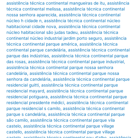
assistência técnica continental mangueiras de itu
,
assistência
técnica continental melissa
,
assistência técnica continental
nossa senhora aparecida
,
assistência técnica continental
núcleo h cidade n
,
assistência técnica continental núcleo
habitacional cidade nova
,
assistência técnica continental
núcleo habitacional são judas tadeu
,
assistência técnica
continental núcleo industrial jardim porto seguro
,
assistência
técnica continental parque américa
,
assistência técnica
continental parque candelária
,
assistência técnica continental
parque das indústrias
,
assistência técnica continental parque
das rosas
,
assistência técnica continental parque industrial
,
assistência técnica continental parque nossa senhora
candelária
,
assistência técnica continental parque nossa
senhora da candelária
,
assistência técnica continental parque
residencial guitti
,
assistência técnica continental parque
residencial mayard
,
assistência técnica continental parque
residencial potiguara
,
assistência técnica continental parque
residencial presidente médici
,
assistência técnica continental
parque residencial s camilo
,
assistência técnica continental
parque s candelária
,
assistência técnica continental parque
são camilo
,
assistência técnica continental parque vila
castelo
,
assistência técnica continental parque village
castello
,
assistência técnica continental parque village
castelo
,
assistência técnica continental pau d'alho
,
assistência