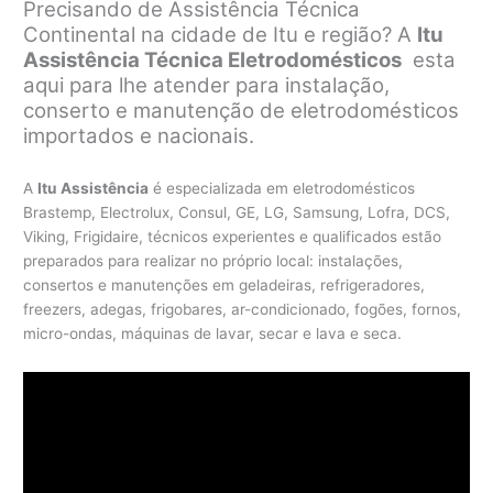
Precisando de Assistência Técnica
Continental na cidade de Itu e região? A
Itu
Assistência Técnica Eletrodomésticos
esta
aqui para lhe atender para instalação,
conserto e manutenção de eletrodomésticos
importados e nacionais.
A
Itu Assistência
é especializada em eletrodomésticos
Brastemp, Electrolux, Consul, GE, LG, Samsung, Lofra, DCS,
Viking, Frigidaire, técnicos experientes e qualificados estão
preparados para realizar no próprio local: instalações,
consertos e manutenções em geladeiras, refrigeradores,
freezers, adegas, frigobares, ar-condicionado, fogões, fornos,
micro-ondas, máquinas de lavar, secar e lava e seca.