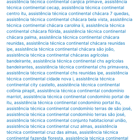
assistência técnica continental canjica primave
,
assistência
técnica continental cecap
,
assistência técnica continental
centro itu
,
assistência técnica continental chácara 7 quedas
,
assistência técnica continental chácara bela vista
,
assistência
técnica continental chácara carolina ii
,
assistência técnica
continental chácara flórida
,
assistência técnica continental
chácara palma
,
assistência técnica continental chácara
reunidas
,
assistência técnica continental chácara reunidas
ipe
,
assistência técnica continental chácara são joão
,
assistência técnica continental chácaras agrícolas
bandeirante
,
assistência técnica continental chs agrícolas
bandeirantes
,
assistência técnica continental chs primavera
,
assistência técnica continental chs reunidas ipe
,
assistência
técnica continental cidade nova i
,
assistência técnica
continental city castello
,
assistência técnica continental
colônia pirapit
,
assistência técnica continental condomínio
marriot
,
assistência técnica continental condomínio portal de
itu
,
assistência técnica continental condomínio portal itu
,
assistência técnica continental condomínio terras de são josé
,
assistência técnica continental condomínio terras são josé
,
assistência técnica continental conjunto habitacional união
,
assistência técnica continental cruz almas
,
assistência
técnica continental cruz das almas
,
assistência técnica
continental fazenda floresta
,
assistência técnica continental