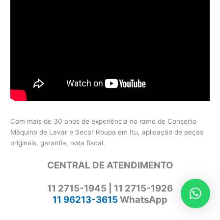
Com mais de 30 anos de experiência no ramo de Conserto
Máquina de Lavar e Secar Roupa em Itu, aplicação de peças
originais, garantia, nota fiscal.
CENTRAL DE ATENDIMENTO
11 2715-1945 | 11 2715-1926
11 96213-3615
WhatsApp