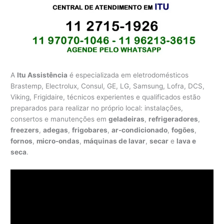
A
Itu Assistência
é especializada em eletrodomésticos
Brastemp, Electrolux, Consul, GE, LG, Samsung, Lofra, DCS,
Viking, Frigidaire, técnicos experientes e qualificados estão
preparados para realizar no próprio local: instalações,
consertos e manutenções em
geladeiras
,
refrigeradores
,
freezers
,
adegas
,
frigobares
,
ar-condicionado
,
fogões
,
fornos
,
micro-ondas
,
máquinas de lavar
,
secar
e
lava e
seca
.