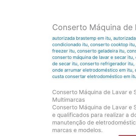
Conserto Máquina de L
autorizada brastemp em itu
,
autorizada
condicionado itu
,
conserto cooktop itu
freezer itu
,
conserto geladeira itu
,
cons
conserto máquina de lavar e secar itu
,
de secar itu
,
conserto refrigerador itu
,
onde arrumar eletrodoméstico em itu
,
custa consertar eletrodoméstico em it
Conserto Máquina de Lavar e S
Multimarcas
Conserto Máquina de Lavar e S
e qualificados para realizar a d
manutenção de eletrodoméstico
marcas e modelos.