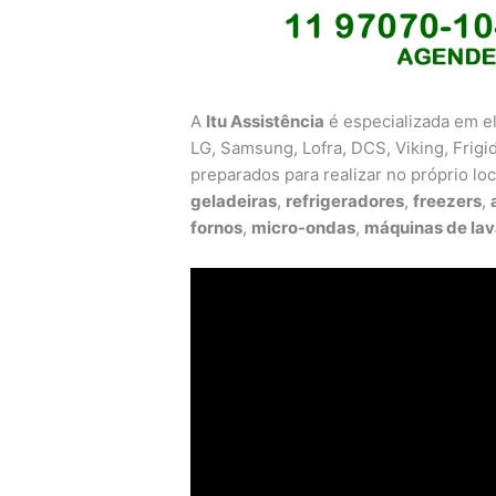
A
Itu Assistência
é especializada em el
LG, Samsung, Lofra, DCS, Viking, Frigid
preparados para realizar no próprio lo
geladeiras
,
refrigeradores
,
freezers
,
fornos
,
micro-ondas
,
máquinas de lav