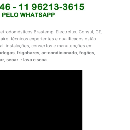
etrodomésticos Brastemp, Electrolux, Consul, GE,
aire, técnicos experientes e qualificados estão
cal: instalações, consertos e manutenções em
adegas
,
frigobares
,
ar-condicionado
,
fogões
,
ar
,
secar
e
lava e seca
.