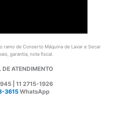
o ramo de Conserto Máquina de Lavar e Secar
is, garantia, nota fiscal.
 DE ATENDIMENTO
1945 | 11 2715-1926
3-3615
WhatsApp