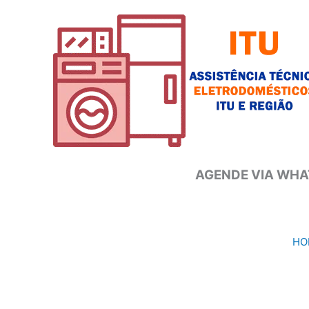
Ir
para
o
conteúdo
AGENDE VIA WHAT
HO