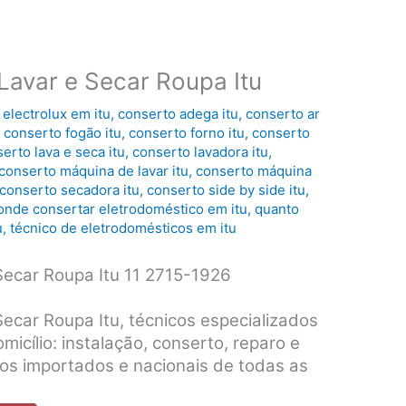
avar e Secar Roupa Itu
 electrolux em itu
,
conserto adega itu
,
conserto ar
,
conserto fogão itu
,
conserto forno itu
,
conserto
erto lava e seca itu
,
conserto lavadora itu
,
conserto máquina de lavar itu
,
conserto máquina
conserto secadora itu
,
conserto side by side itu
,
onde consertar eletrodoméstico em itu
,
quanto
u
,
técnico de eletrodomésticos em itu
ecar Roupa Itu 11 2715-1926
ecar Roupa Itu, técnicos especializados
omicílio: instalação, conserto, reparo e
s importados e nacionais de todas as