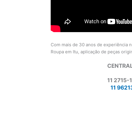
Com mais de 30 anos de experiência n
Roupa em Itu, aplicação de peças origina
CENTRAL
11 2715-
11 9621