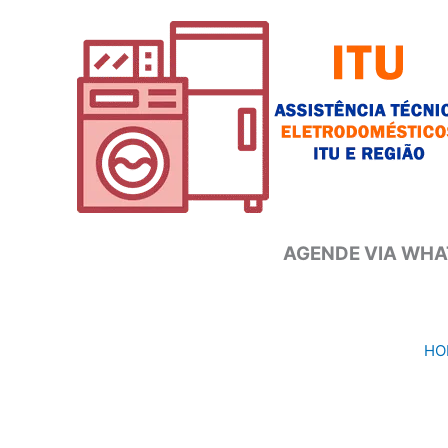
Ir
para
o
conteúdo
AGENDE VIA WHAT
HO