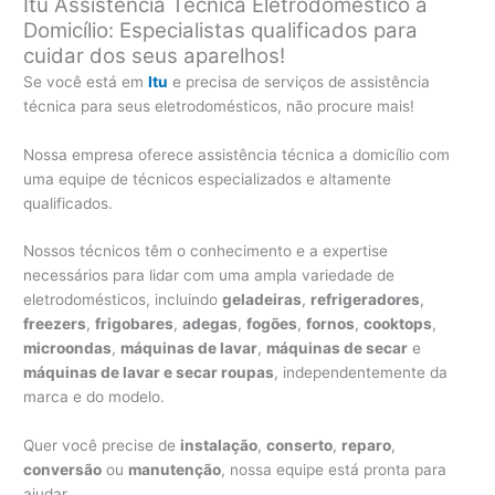
Itu Assistência Técnica Eletrodoméstico a
Domicílio: Especialistas qualificados para
cuidar dos seus aparelhos!
Se você está em
Itu
e precisa de serviços de assistência
técnica para seus eletrodomésticos, não procure mais!
Nossa empresa oferece assistência técnica a domicílio com
uma equipe de técnicos especializados e altamente
qualificados.
Nossos técnicos têm o conhecimento e a expertise
necessários para lidar com uma ampla variedade de
eletrodomésticos, incluindo
geladeiras
,
refrigeradores
,
freezers
,
frigobares
,
adegas
,
fogões
,
fornos
,
cooktops
,
microondas
,
máquinas de lavar
,
máquinas de secar
e
máquinas de lavar e secar roupas
, independentemente da
marca e do modelo.
Quer você precise de
instalação
,
conserto
,
reparo
,
conversão
ou
manutenção
, nossa equipe está pronta para
ajudar.