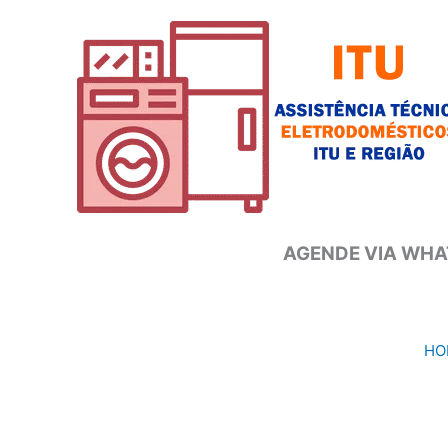
Ir
para
o
conteúdo
AGENDE VIA WHAT
HO