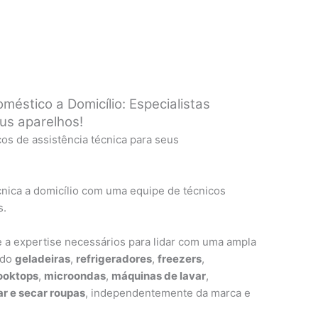
oméstico a Domicílio: Especialistas
eus aparelhos!
ços de assistência técnica para seus
nica a domicílio com uma equipe de técnicos
s.
 a expertise necessários para lidar com uma ampla
ndo
geladeiras
,
refrigeradores
,
freezers
,
ooktops
,
microondas
,
máquinas de lavar
,
r e secar roupas
, independentemente da marca e