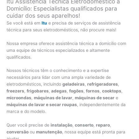
Itu Assistência Técnica Eletrodoméstico a
Domicílio: Especialistas qualificados para
cuidar dos seus aparelhos!
Se você está em
Itu
e precisa de serviços de assistência
técnica para seus eletrodomésticos, não procure mais!
Nossa empresa oferece assistência técnica a domicílio com
uma equipe de técnicos especializados e altamente
qualificados.
Nossos técnicos têm o conhecimento e a expertise
necessários para lidar com uma ampla variedade de
eletrodomésticos, incluindo
geladeiras
,
refrigeradores
,
freezers
,
frigobares
,
adegas
,
fogões
,
fornos
,
cooktops
,
microondas
,
máquinas de lavar
,
máquinas de secar
e
máquinas de lavar e secar roupas
, independentemente da
marca e do modelo.
Quer você precise de
instalação
,
conserto
,
reparo
,
conversão
ou
manutenção
, nossa equipe está pronta para
ajudar.