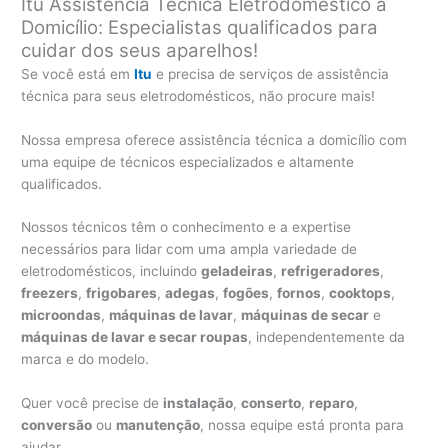
Itu Assistência Técnica Eletrodoméstico a
Domicílio: Especialistas qualificados para
cuidar dos seus aparelhos!
Se você está em
Itu
e precisa de serviços de assistência
técnica para seus eletrodomésticos, não procure mais!
Nossa empresa oferece assistência técnica a domicílio com
uma equipe de técnicos especializados e altamente
qualificados.
Nossos técnicos têm o conhecimento e a expertise
necessários para lidar com uma ampla variedade de
eletrodomésticos, incluindo
geladeiras
,
refrigeradores
,
freezers
,
frigobares
,
adegas
,
fogões
,
fornos
,
cooktops
,
microondas
,
máquinas de lavar
,
máquinas de secar
e
máquinas de lavar e secar roupas
, independentemente da
marca e do modelo.
Quer você precise de
instalação
,
conserto
,
reparo
,
conversão
ou
manutenção
, nossa equipe está pronta para
ajudar.