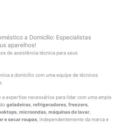
oméstico a Domicílio: Especialistas
eus aparelhos!
ços de assistência técnica para seus
nica a domicílio com uma equipe de técnicos
s.
 a expertise necessários para lidar com uma ampla
ndo
geladeiras
,
refrigeradores
,
freezers
,
ooktops
,
microondas
,
máquinas de lavar
,
r e secar roupas
, independentemente da marca e