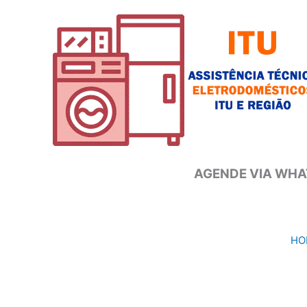
Ir
para
o
conteúdo
AGENDE VIA WHAT
HO