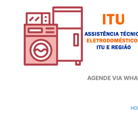
Ir
para
o
conteúdo
AGENDE VIA WHAT
HO