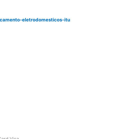
rcamento-eletrodomesticos-itu
ard Visa