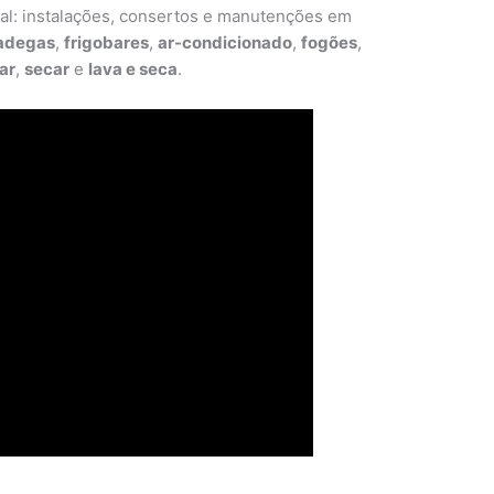
cal: instalações, consertos e manutenções em
adegas
,
frigobares
,
ar-condicionado
,
fogões
,
ar
,
secar
e
lava e seca
.