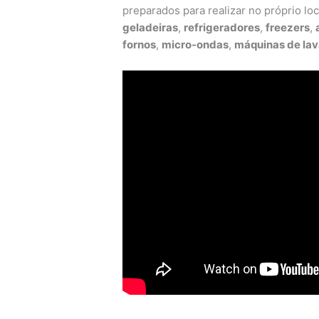
preparados para realizar no próprio lo
geladeiras
,
refrigeradores
,
freezers
,
fornos
,
micro-ondas
,
máquinas de lav