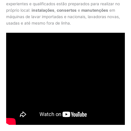
experientes e qualificados estão preparados para realizar no
próprio local:
instalações
,
consertos
e
manutenções
em
máquinas de lavar importadas e nacionais, lavadoras novas,
usadas e até mesmo fora de linha.