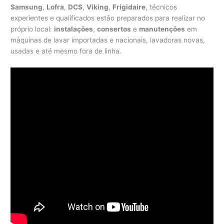
Samsung
,
Lofra
,
DCS
,
Viking
,
Frigidaire
, técnicos
experientes e qualificados estão preparados para realizar no
próprio local:
instalações
,
consertos
e
manutenções
em
máquinas de lavar importadas e nacionais, lavadoras novas,
usadas e até mesmo fora de linha.