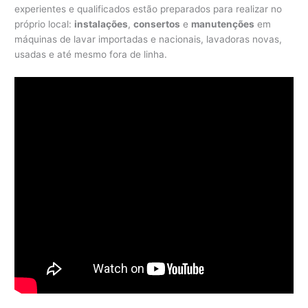
experientes e qualificados estão preparados para realizar no
próprio local:
instalações
,
consertos
e
manutenções
em
máquinas de lavar importadas e nacionais, lavadoras novas,
usadas e até mesmo fora de linha.