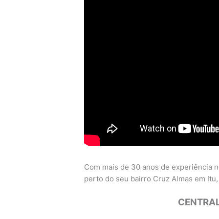
Com mais de 30 anos de experiência n
perto do seu bairro Cruz Almas em Itu, a
CENTRAL