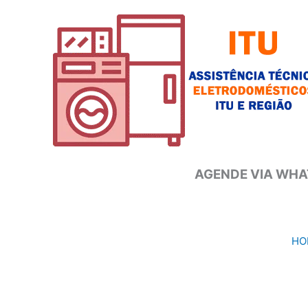
Ir
para
o
conteúdo
AGENDE VIA WHAT
HO