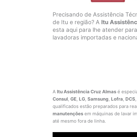
Precisando de Assistência Téc
de Itu e região? A
Itu Assistên
esta aqui para lhe atender par
lavadoras importadas e naciona
A
Itu Assistência Cruz Almas
é especi
Consul
,
GE
,
LG
,
Samsung
,
Lofra
,
DCS
qualificados estão preparados para real
manutenções
em máquinas de lavar im
até mesmo fora de linha.