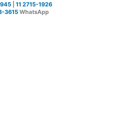
1945
|
11 2715-1926
3-3615
WhatsApp