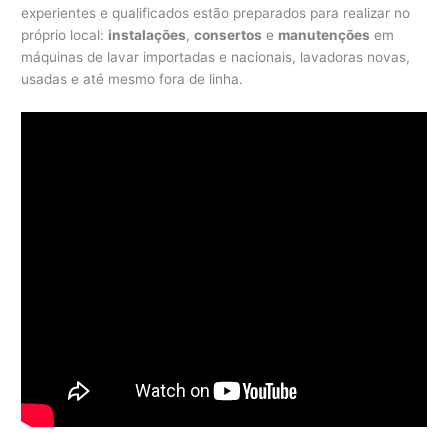
experientes e qualificados estão preparados para realizar no
próprio local:
instalações
,
consertos
e
manutenções
em
máquinas de lavar importadas e nacionais, lavadoras novas,
usadas e até mesmo fora de linha.