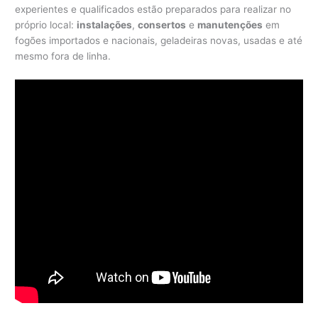
experientes e qualificados estão preparados para realizar no
próprio local:
instalações
,
consertos
e
manutenções
em
fogões importados e nacionais, geladeiras novas, usadas e até
mesmo fora de linha.