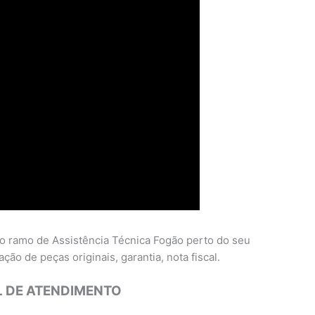
o ramo de Assistência Técnica Fogão perto do seu
ação de peças originais, garantia, nota fiscal.
 DE ATENDIMENTO