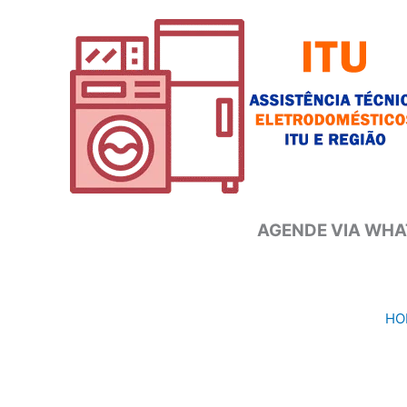
Ir
para
o
conteúdo
AGENDE VIA WHAT
HO