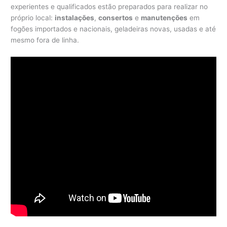
experientes e qualificados estão preparados para realizar no
próprio local:
instalações
,
consertos
e
manutenções
em
fogões importados e nacionais, geladeiras novas, usadas e até
mesmo fora de linha.