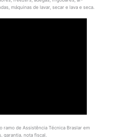
das, máquinas de lavar, secar e lava e seca.
o ramo de Assistência Técnica Braslar em
 garantia, nota fiscal.