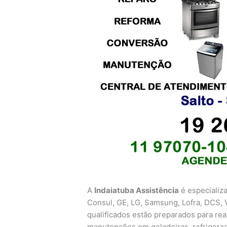
A
Indaiatuba Assistência
é especializ
Consul, GE, LG, Samsung, Lofra, DCS, V
qualificados estão preparados para real
manutenções em geladeiras, refrigerado