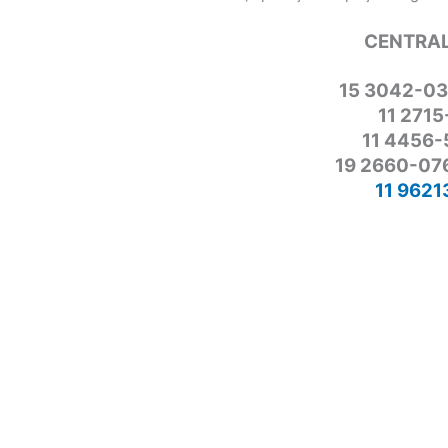
CENTRAL
15 3042-03
11 2715
11 4456-
19 2660-076
11 9621