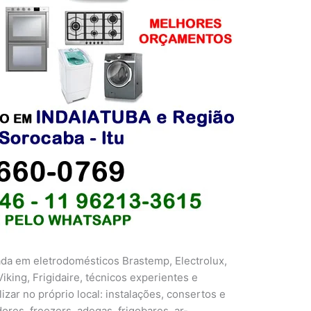
ada em eletrodomésticos Brastemp, Electrolux,
iking, Frigidaire, técnicos experientes e
izar no próprio local: instalações, consertos e
res, freezers, adegas, frigobares, ar-