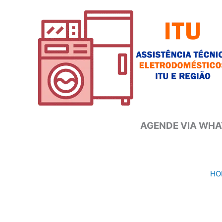
Ir
para
o
conteúdo
AGENDE VIA WHAT
HO