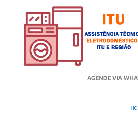
Ir
para
o
conteúdo
AGENDE VIA WHAT
HO