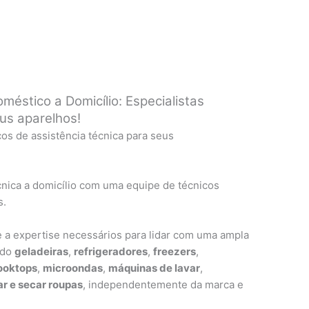
oméstico a Domicílio: Especialistas
eus aparelhos!
ços de assistência técnica para seus
nica a domicílio com uma equipe de técnicos
s.
 a expertise necessários para lidar com uma ampla
ndo
geladeiras
,
refrigeradores
,
freezers
,
ooktops
,
microondas
,
máquinas de lavar
,
r e secar roupas
, independentemente da marca e