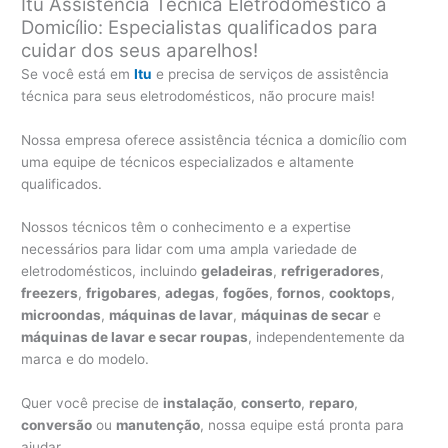
Itu Assistência Técnica Eletrodoméstico a
Domicílio: Especialistas qualificados para
cuidar dos seus aparelhos!
Se você está em
Itu
e precisa de serviços de assistência
técnica para seus eletrodomésticos, não procure mais!
Nossa empresa oferece assistência técnica a domicílio com
uma equipe de técnicos especializados e altamente
qualificados.
Nossos técnicos têm o conhecimento e a expertise
necessários para lidar com uma ampla variedade de
eletrodomésticos, incluindo
geladeiras
,
refrigeradores
,
freezers
,
frigobares
,
adegas
,
fogões
,
fornos
,
cooktops
,
microondas
,
máquinas de lavar
,
máquinas de secar
e
máquinas de lavar e secar roupas
, independentemente da
marca e do modelo.
Quer você precise de
instalação
,
conserto
,
reparo
,
conversão
ou
manutenção
, nossa equipe está pronta para
ajudar.