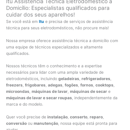
Itu Assistência Técnica Eletrodoméstico a
Domicílio: Especialistas qualificados para
cuidar dos seus aparelhos!
Se você está em
Itu
e precisa de serviços de assistência
técnica para seus eletrodomésticos, não procure mais!
Nossa empresa oferece assistência técnica a domicílio com
uma equipe de técnicos especializados e altamente
qualificados.
Nossos técnicos têm o conhecimento e a expertise
necessários para lidar com uma ampla variedade de
eletrodomésticos, incluindo
geladeiras
,
refrigeradores
,
freezers
,
frigobares
,
adegas
,
fogões
,
fornos
,
cooktops
,
microondas
,
máquinas de lavar
,
máquinas de secar
e
máquinas de lavar e secar roupas
, independentemente da
marca e do modelo.
Quer você precise de
instalação
,
conserto
,
reparo
,
conversão
ou
manutenção
, nossa equipe está pronta para
ajudar.