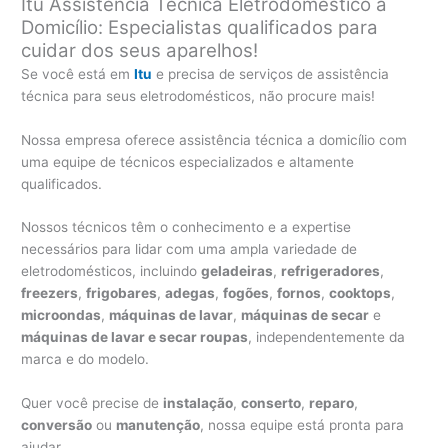
Itu Assistência Técnica Eletrodoméstico a
Domicílio: Especialistas qualificados para
cuidar dos seus aparelhos!
Se você está em
Itu
e precisa de serviços de assistência
técnica para seus eletrodomésticos, não procure mais!
Nossa empresa oferece assistência técnica a domicílio com
uma equipe de técnicos especializados e altamente
qualificados.
Nossos técnicos têm o conhecimento e a expertise
necessários para lidar com uma ampla variedade de
eletrodomésticos, incluindo
geladeiras
,
refrigeradores
,
freezers
,
frigobares
,
adegas
,
fogões
,
fornos
,
cooktops
,
microondas
,
máquinas de lavar
,
máquinas de secar
e
máquinas de lavar e secar roupas
, independentemente da
marca e do modelo.
Quer você precise de
instalação
,
conserto
,
reparo
,
conversão
ou
manutenção
, nossa equipe está pronta para
ajudar.