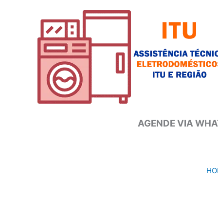
Ir
para
o
conteúdo
AGENDE VIA WHAT
HO