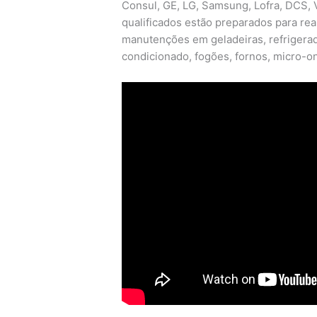
Consul, GE, LG, Samsung, Lofra, DCS, V
qualificados estão preparados para real
manutenções em geladeiras, refrigerado
condicionado, fogões, fornos, micro-on