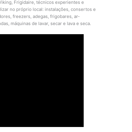
iking, Frigidaire, técnicos experientes e
izar no próprio local: instalações, consertos e
res, freezers, adegas, frigobares, ar-
das, máquinas de lavar, secar e lava e seca.