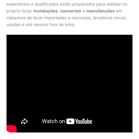
experientes e qualificados estão preparados para realizar no
próprio local:
instalações
,
consertos
e
manutenções
em
máquinas de lavar importadas e nacionais, lavadoras novas,
usadas e até mesmo fora de linha.