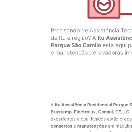
Precisando de Assistência Téc
de Itu e região? A
Itu Assistên
Parque São Camilo
esta aqui p
e manutenção de lavadoras imp
A
Itu Assistência Residencial Parque 
Brastemp
,
Electrolux
,
Consul
,
GE
,
LG
,
experientes e qualificados estão prepar
consertos
e
manutenções
em máquinas