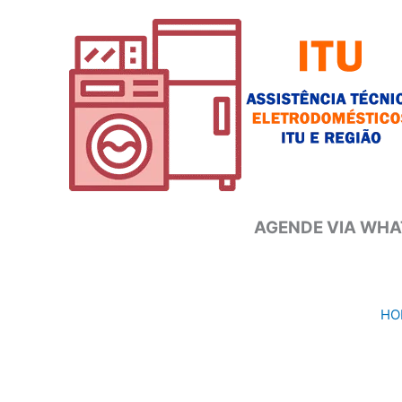
Ir
para
o
conteúdo
AGENDE VIA WHAT
HO