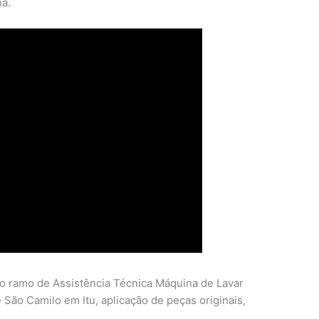
ha.
o ramo de Assistência Técnica Máquina de Lavar
 São Camilo em Itu, aplicação de peças originais,