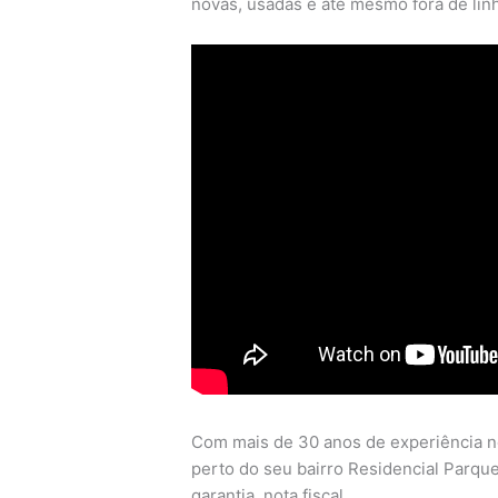
novas, usadas e até mesmo fora de lin
Com mais de 30 anos de experiência n
perto do seu bairro Residencial Parque
garantia, nota fiscal.