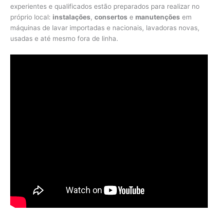
experientes e qualificados estão preparados para realizar no
próprio local:
instalações
,
consertos
e
manutenções
em
máquinas de lavar importadas e nacionais, lavadoras novas,
usadas e até mesmo fora de linha.