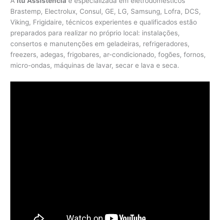
A
Itu Assistência
é especializada em eletrodomésticos
Brastemp, Electrolux, Consul, GE, LG, Samsung, Lofra, DCS,
Viking, Frigidaire, técnicos experientes e qualificados estão
preparados para realizar no próprio local: instalações,
consertos e manutenções em geladeiras, refrigeradores,
freezers, adegas, frigobares, ar-condicionado, fogões, fornos,
micro-ondas, máquinas de lavar, secar e lava e seca.