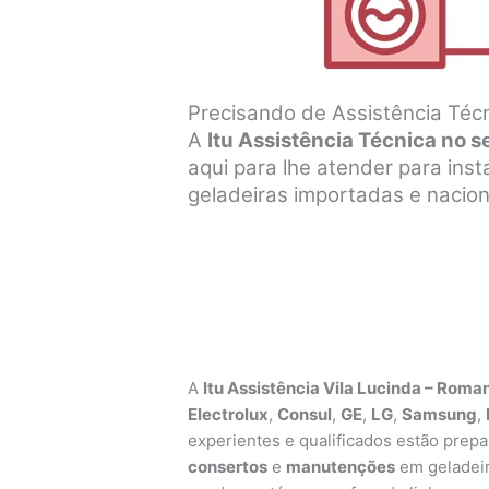
Precisando de Assistência Técn
A
Itu Assistência Técnica no s
aqui para lhe atender para ins
geladeiras importadas e nacion
A
Itu Assistência Vila Lucinda – Roma
Electrolux
,
Consul
,
GE
,
LG
,
Samsung
,
experientes e qualificados estão prepar
consertos
e
manutenções
em geladeir