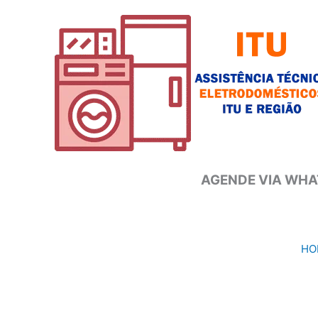
Ir
para
o
conteúdo
AGENDE VIA WHAT
HO