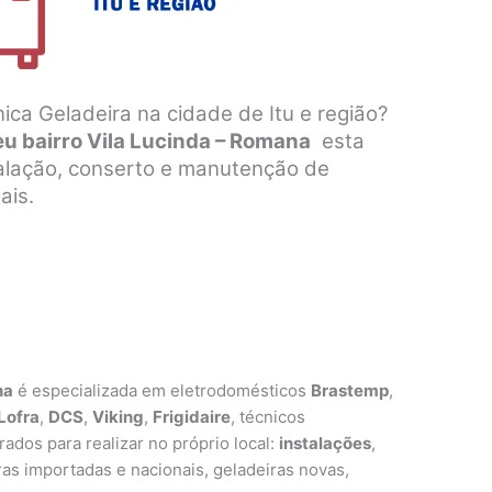
ica Geladeira na cidade de Itu e região?
eu bairro Vila Lucinda – Romana
esta
talação, conserto e manutenção de
ais.
na
é especializada em eletrodomésticos
Brastemp
,
Lofra
,
DCS
,
Viking
,
Frigidaire
, técnicos
ados para realizar no próprio local:
instalações
,
as importadas e nacionais, geladeiras novas,