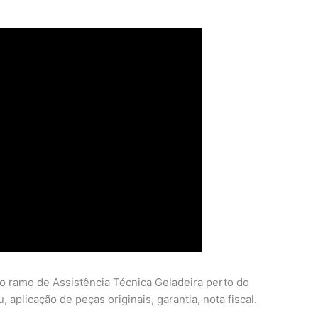
o ramo de Assistência Técnica Geladeira perto do
 aplicação de peças originais, garantia, nota fiscal.