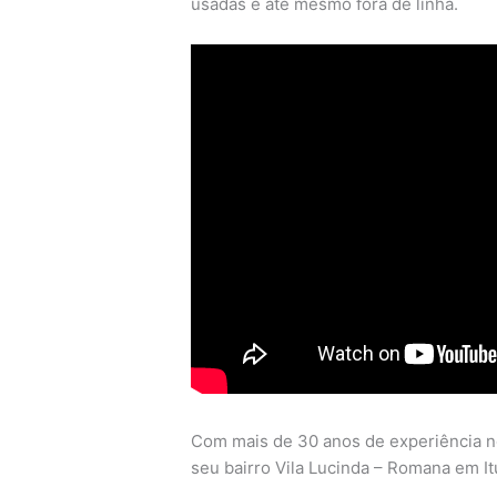
usadas e até mesmo fora de linha.
Com mais de 30 anos de experiência n
seu bairro Vila Lucinda – Romana em Itu,