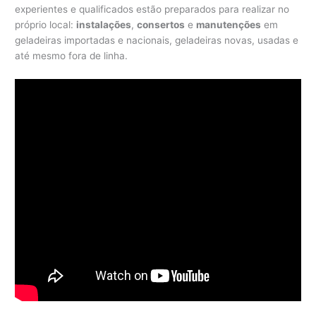
experientes e qualificados estão preparados para realizar no
próprio local:
instalações
,
consertos
e
manutenções
em
geladeiras importadas e nacionais, geladeiras novas, usadas e
até mesmo fora de linha.