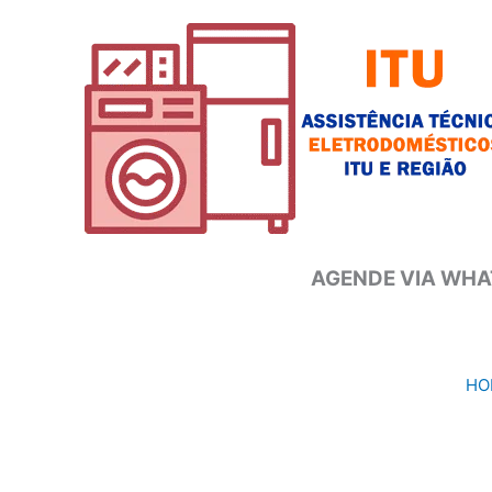
Ir
para
o
conteúdo
AGENDE VIA WHAT
HO