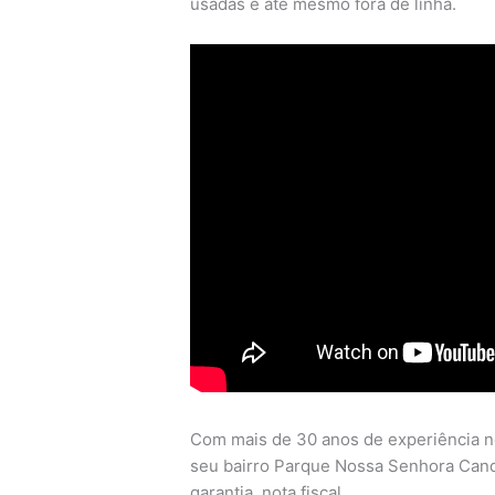
usadas e até mesmo fora de linha.
Com mais de 30 anos de experiência n
seu bairro Parque Nossa Senhora Candel
garantia, nota fiscal.