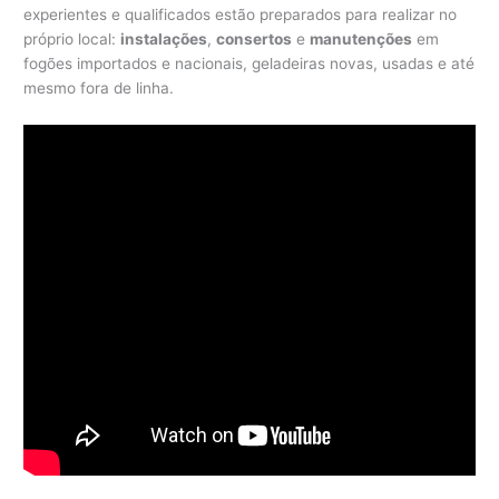
experientes e qualificados estão preparados para realizar no
próprio local:
instalações
,
consertos
e
manutenções
em
fogões importados e nacionais, geladeiras novas, usadas e até
mesmo fora de linha.