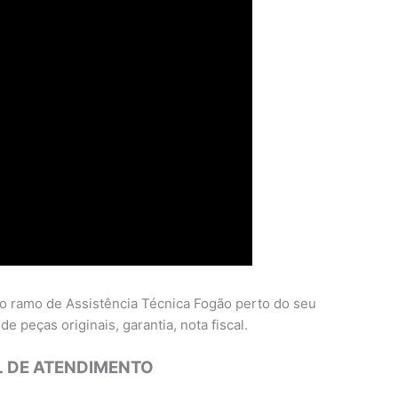
o ramo de Assistência Técnica Fogão perto do seu
de peças originais, garantia, nota fiscal.
 DE ATENDIMENTO