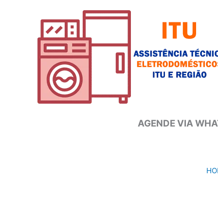
Ir
para
o
conteúdo
AGENDE VIA WHAT
HO