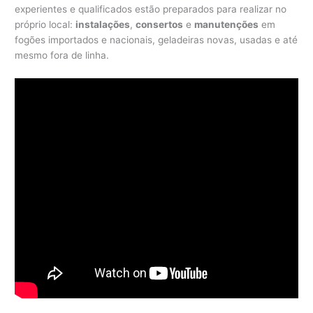
experientes e qualificados estão preparados para realizar no
próprio local:
instalações
,
consertos
e
manutenções
em
fogões importados e nacionais, geladeiras novas, usadas e até
mesmo fora de linha.