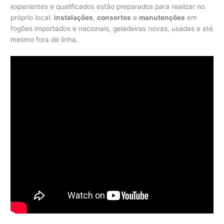
experientes e qualificados estão preparados para realizar no
próprio local:
instalações
,
consertos
e
manutenções
em
fogões importados e nacionais, geladeiras novas, usadas e até
mesmo fora de linha.