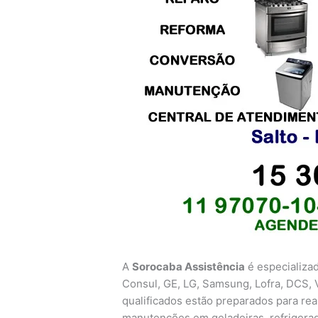
A
Sorocaba Assistência
é especializa
Consul, GE, LG, Samsung, Lofra, DCS, V
qualificados estão preparados para real
manutenções em geladeiras, refrigerado