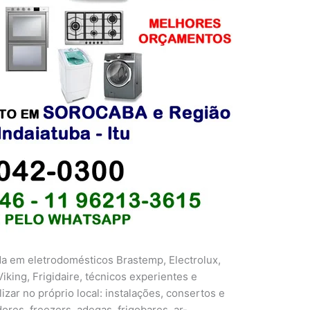
da em eletrodomésticos Brastemp, Electrolux,
iking, Frigidaire, técnicos experientes e
izar no próprio local: instalações, consertos e
res, freezers, adegas, frigobares, ar-