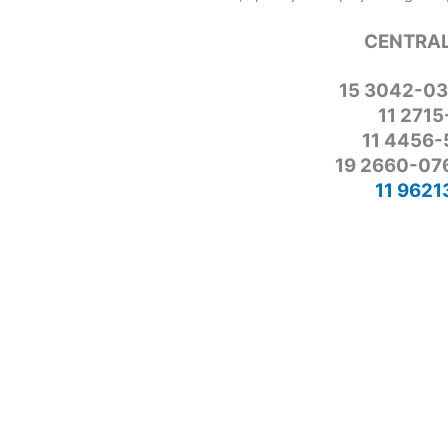
CENTRAL
15 3042-03
11 2715
11 4456-
19 2660-076
11 9621