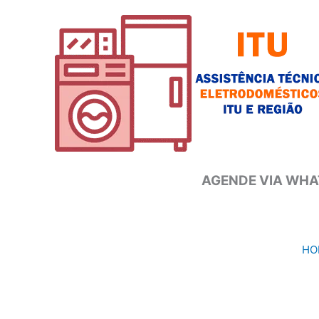
Ir
para
o
conteúdo
AGENDE VIA WHAT
HO