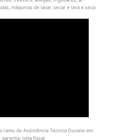
das, máquinas de lavar, secar e lava e seca.
o ramo de Assistência Técnica Ducane em
garantia, nota fiscal.